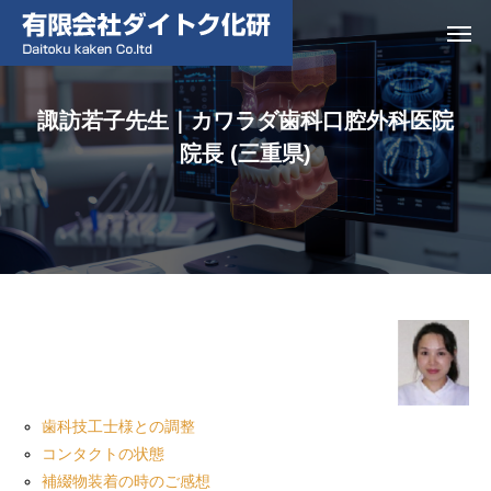
諏訪若子先生｜カワラダ歯科口腔外科医院
院長 (三重県)
歯科技工士様との調整
コンタクトの状態
補綴物装着の時のご感想